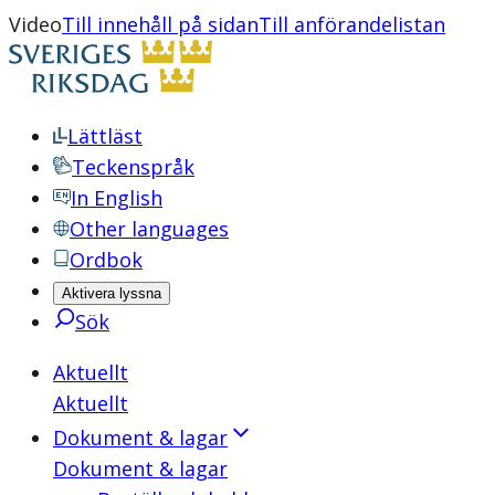
Video
Till innehåll på sidan
Till anförandelistan
Lättläst
Teckenspråk
In English
Other languages
Ordbok
Aktivera lyssna
Sök
Aktuellt
Aktuellt
Dokument & lagar
Dokument & lagar