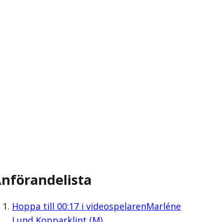
nförandelista
Hoppa till
00:17
i videospelaren
Marléne
Lund Kopparklint (M)