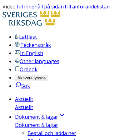
Video
Till innehåll på sidan
Till anförandelistan
Lättläst
Teckenspråk
In English
Other languages
Ordbok
Aktivera lyssna
Sök
Aktuellt
Aktuellt
Dokument & lagar
Dokument & lagar
Beställ och ladda ner