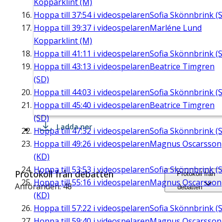
Kopparklint (M)
Hoppa till
37:54
i videospelaren
Sofia Skönnbrink (S
Hoppa till
39:37
i videospelaren
Marléne Lund
Kopparklint (M)
Hoppa till
41:11
i videospelaren
Sofia Skönnbrink (S
Hoppa till
43:13
i videospelaren
Beatrice Timgren
(SD)
Hoppa till
44:03
i videospelaren
Sofia Skönnbrink (S
Hoppa till
45:40
i videospelaren
Beatrice Timgren
(SD)
Ladda ner
Hoppa till
47:32
i videospelaren
Sofia Skönnbrink (S
Hoppa till
49:26
i videospelaren
Magnus Oscarsson
(KD)
Hoppa till
53:53
i videospelaren
Sofia Skönnbrink (S
Protokoll från debatten
Protokoll från
Hoppa till
55:16
i videospelaren
Magnus Oscarsson
Anföranden: 48
debatten
(KD)
Hoppa till
57:22
i videospelaren
Sofia Skönnbrink (S
Hoppa till
59:40
i videospelaren
Magnus Oscarsson