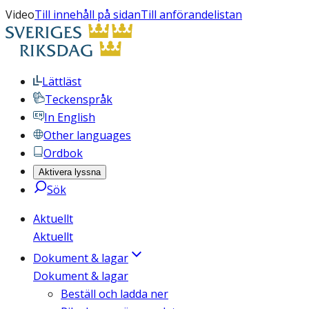
Video
Till innehåll på sidan
Till anförandelistan
Lättläst
Teckenspråk
In English
Other languages
Ordbok
Aktivera lyssna
Sök
Aktuellt
Aktuellt
Dokument & lagar
Dokument & lagar
Beställ och ladda ner