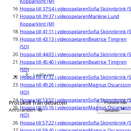
Kopparklint (M)
Hoppa till
37:54
i videospelaren
Sofia Skönnbrink (S
Hoppa till
39:37
i videospelaren
Marléne Lund
Kopparklint (M)
Hoppa till
41:11
i videospelaren
Sofia Skönnbrink (S
Hoppa till
43:13
i videospelaren
Beatrice Timgren
(SD)
Hoppa till
44:03
i videospelaren
Sofia Skönnbrink (S
Hoppa till
45:40
i videospelaren
Beatrice Timgren
(SD)
Ladda ner
Hoppa till
47:32
i videospelaren
Sofia Skönnbrink (S
Hoppa till
49:26
i videospelaren
Magnus Oscarsson
(KD)
Hoppa till
53:53
i videospelaren
Sofia Skönnbrink (S
Protokoll från debatten
Protokoll från
Hoppa till
55:16
i videospelaren
Magnus Oscarsson
Anföranden: 48
debatten
(KD)
Hoppa till
57:22
i videospelaren
Sofia Skönnbrink (S
Hoppa till
59:40
i videospelaren
Magnus Oscarsson