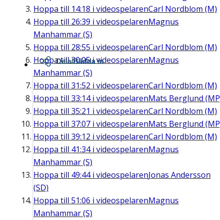
Hoppa till
14:18
i videospelaren
Carl Nordblom (M)
Hoppa till
26:39
i videospelaren
Magnus
Manhammar (S)
Hoppa till
28:55
i videospelaren
Carl Nordblom (M)
Hoppa till
30:05
i videospelaren
Magnus
Dela/Bädda in
Manhammar (S)
Hoppa till
31:52
i videospelaren
Carl Nordblom (M)
Hoppa till
33:14
i videospelaren
Mats Berglund (MP
Hoppa till
35:21
i videospelaren
Carl Nordblom (M)
Hoppa till
37:07
i videospelaren
Mats Berglund (MP
Hoppa till
39:12
i videospelaren
Carl Nordblom (M)
Hoppa till
41:34
i videospelaren
Magnus
Manhammar (S)
Hoppa till
49:44
i videospelaren
Jonas Andersson
(SD)
Hoppa till
51:06
i videospelaren
Magnus
Manhammar (S)