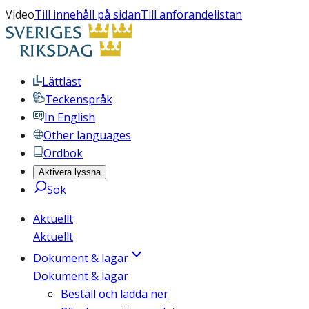
Video
Till innehåll på sidan
Till anförandelistan
Lättläst
Teckenspråk
In English
Other languages
Ordbok
Aktivera lyssna
Sök
Aktuellt
Aktuellt
Dokument & lagar
Dokument & lagar
Beställ och ladda ner