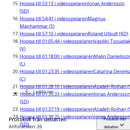
Hoppa till
53:13
i videospelaren
Jonas Andersson
(SD)
Hoppa till
54:41
i videospelaren
Magnus
Manhammar (S)
Hoppa till
57:10
i videospelaren
Roland Utbult (KD)
Hoppa till
01:05:44
i videospelaren
Vasiliki Tsouplak
(V)
Hoppa till
01:18:00
i videospelaren
Malin Danielsso
(L)
Hoppa till
01:23:35
i videospelaren
Catarina Derem
(C)
Hoppa till
01:28:10
i videospelaren
Azadeh Rojhan (
Ladda ner
Hoppa till
01:35:33
i videospelaren
Jonas Andersso
(SD)
Hoppa till
01:37:19
i videospelaren
Azadeh Rojhan (
Hoppa till
01:39:25
i videospelaren
Jonas Andersso
Protokoll från debatten
Protokoll från
(SD)
Anföranden: 26
debatten