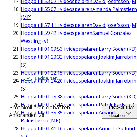
Hoppa till
53:02
i videospelaren
David Josefsson (M
Hoppa till
55:07
i videospelaren
Amanda Palmstier
(MP)
Hoppa till
57:11
i videospelaren
David Josefsson (M
Hoppa till
59:42
i videospelaren
Samuel Gonzalez
Westling (V)
Hoppa till
01:09:53
i videospelaren
Larry Söder (KD)
Hoppa till
01:20:32
i videospelaren
Joakim Järrebri
(S)
Hoppa till
01:22:15
i videospelaren
Larry Söder (KD)
Ladda ner
Hoppa till
01:24:20
i videospelaren
Joakim Järrebri
(S)
Hoppa till
01:25:38
i videospelaren
Larry Söder (KD)
Hoppa till
01:27:44
i videospelaren
Patrik Karlson (L
Protokoll från debatten
Protokoll från
Hoppa till
01:35:35
i videospelaren
Amanda
Anföranden: 28
debatten
Palmstierna (MP)
Hoppa till
01:41:16
i videospelaren
Anne-Li Sjölund
(C)