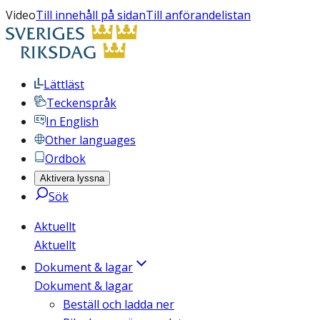
Video
Till innehåll på sidan
Till anförandelistan
Lättläst
Teckenspråk
In English
Other languages
Ordbok
Aktivera lyssna
Sök
Aktuellt
Aktuellt
Dokument & lagar
Dokument & lagar
Beställ och ladda ner