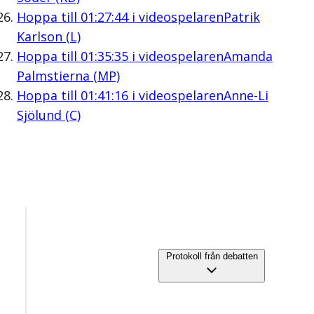
Hoppa till
01:27:44
i videospelaren
Patrik
Karlson (L)
Hoppa till
01:35:35
i videospelaren
Amanda
Palmstierna (MP)
Hoppa till
01:41:16
i videospelaren
Anne-Li
Sjölund (C)
Protokoll från debatten