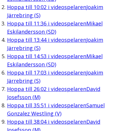
Hoppa till
10:02
i videospelaren
Joakim
Järrebring (S)
Hoppa till
11:36
i videospelaren
Mikael
Eskilandersson (SD)
Hoppa till
13:44
i videospelaren
Joakim
Järrebring (S)
Hoppa till
14:53
i videospelaren
Mikael
Eskilandersson (SD)
Hoppa till
17:03
i videospelaren
Joakim
Järrebring (S)
Hoppa till
26:02
i videospelaren
David
Josefsson (M)
Hoppa till
35:51
i videospelaren
Samuel
Gonzalez Westling (V)
Hoppa till
38:04
i videospelaren
David
Josefsson (M)