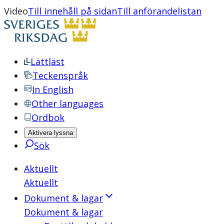
Video
Till innehåll på sidan
Till anförandelistan
Lättläst
Teckenspråk
In English
Other languages
Ordbok
Aktivera lyssna
Sök
Aktuellt
Aktuellt
Dokument & lagar
Dokument & lagar