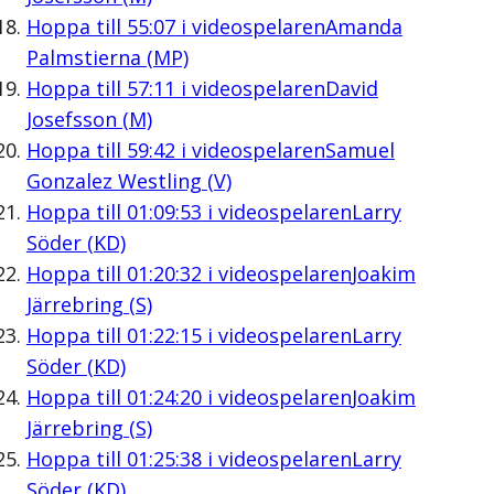
Hoppa till
55:07
i videospelaren
Amanda
Palmstierna (MP)
Hoppa till
57:11
i videospelaren
David
Josefsson (M)
Hoppa till
59:42
i videospelaren
Samuel
Gonzalez Westling (V)
Hoppa till
01:09:53
i videospelaren
Larry
Söder (KD)
Hoppa till
01:20:32
i videospelaren
Joakim
Järrebring (S)
Hoppa till
01:22:15
i videospelaren
Larry
Söder (KD)
Hoppa till
01:24:20
i videospelaren
Joakim
Järrebring (S)
Hoppa till
01:25:38
i videospelaren
Larry
Söder (KD)