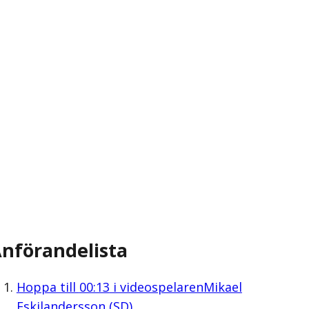
nförandelista
Hoppa till
00:13
i videospelaren
Mikael
Eskilandersson (SD)