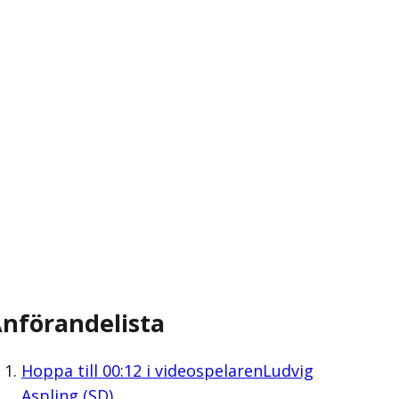
nförandelista
Hoppa till
00:12
i videospelaren
Ludvig
Aspling (SD)