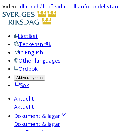
Video
Till innehåll på sidan
Till anförandelistan
Lättläst
Teckenspråk
In English
Other languages
Ordbok
Aktivera lyssna
Sök
Aktuellt
Aktuellt
Dokument & lagar
Dokument & lagar