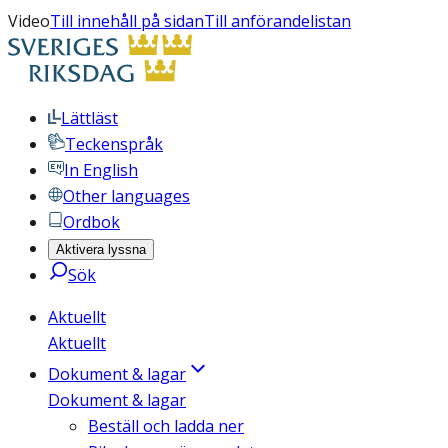
Video
Till innehåll på sidan
Till anförandelistan
Lättläst
Teckenspråk
In English
Other languages
Ordbok
Aktivera lyssna
Sök
Aktuellt
Aktuellt
Dokument & lagar
Dokument & lagar
Beställ och ladda ner