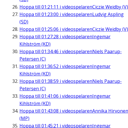
Hoppa till
01:21:11
i videospelaren
Ciczie Weidby (V)
Hoppa till
01:23:00
i videospelaren
Ludvig Aspling
(SD)
Hoppa till
01:25:06
i videospelaren
Ciczie Weidby (V)
Hoppa till
01:27:28
i videospelaren
Ingemar
Kihlström (KD)
Hoppa till
01:34:46
i videospelaren
Niels Paarup-
Petersen (C)
Hoppa till
01:36:52
i videospelaren
Ingemar
Kihlström (KD)
Hoppa till
01:38:59
i videospelaren
Niels Paarup-
Petersen (C)
Hoppa till
01:41:06
i videospelaren
Ingemar
Kihlström (KD)
Hoppa till
01:43:08
i videospelaren
Annika Hirvone
(MP)
Hoppa till
01:45:21
i videospelaren
Ingemar