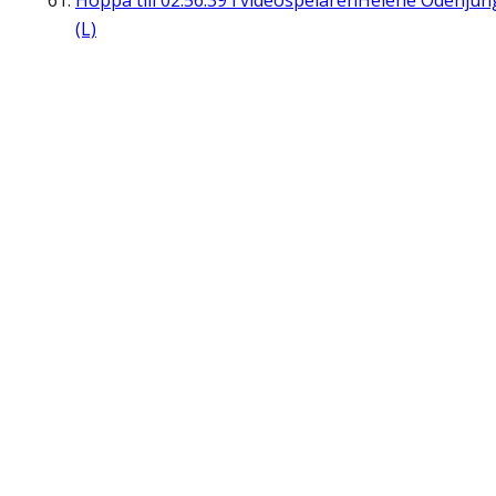
Hoppa till
02:56:39
i videospelaren
Helene Odenjun
(L)