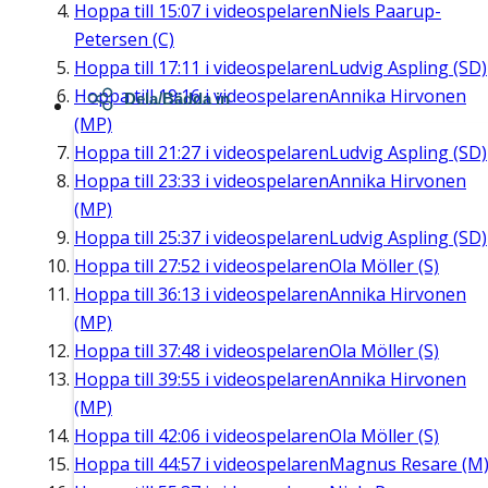
Hoppa till
15:07
i videospelaren
Niels Paarup-
Petersen (C)
Hoppa till
17:11
i videospelaren
Ludvig Aspling (SD)
Hoppa till
19:16
i videospelaren
Annika Hirvonen
Dela/Bädda in
(MP)
Hoppa till
21:27
i videospelaren
Ludvig Aspling (SD)
Hoppa till
23:33
i videospelaren
Annika Hirvonen
(MP)
Hoppa till
25:37
i videospelaren
Ludvig Aspling (SD)
Hoppa till
27:52
i videospelaren
Ola Möller (S)
Hoppa till
36:13
i videospelaren
Annika Hirvonen
(MP)
Hoppa till
37:48
i videospelaren
Ola Möller (S)
Hoppa till
39:55
i videospelaren
Annika Hirvonen
(MP)
Hoppa till
42:06
i videospelaren
Ola Möller (S)
Hoppa till
44:57
i videospelaren
Magnus Resare (M