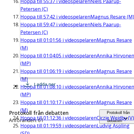
Hoppa till
55:37
i videospelaren
Niels Paarup-
Petersen (C)
Hoppa till
57:42
i videospelaren
Magnus Resare (M
Hoppa till
59:47
i videospelaren
Niels Paarup-
Petersen (C)
Hoppa till
01:01:56
i videospelaren
Magnus Resare
(M)
Hoppa till
01:04:05
i videospelaren
Annika Hirvone
(MP)
Hoppa till
01:06:19
i videospelaren
Magnus Resare
(M)
Ladda ner
Hoppa till
01:08:10
i videospelaren
Annika Hirvone
(MP)
Hoppa till
01:10:17
i videospelaren
Magnus Resare
(M)
Protokoll från debatten
Protokoll från
Hoppa till
01:12:36
i videospelaren
Ciczie Weidby (V)
Anföranden: 61
debatten
Hoppa till
01:19:59
i videospelaren
Ludvig Aspling
(SD)