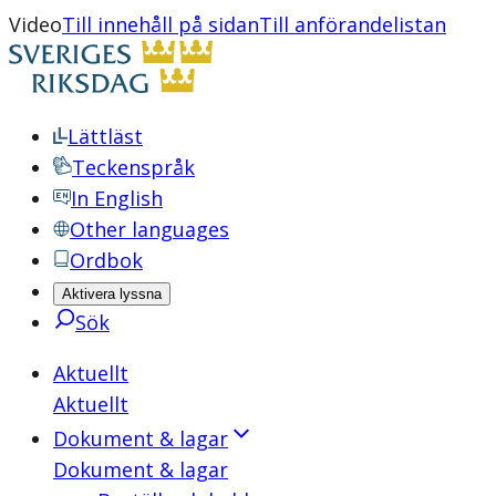
Video
Till innehåll på sidan
Till anförandelistan
Lättläst
Teckenspråk
In English
Other languages
Ordbok
Aktivera lyssna
Sök
Aktuellt
Aktuellt
Dokument & lagar
Dokument & lagar