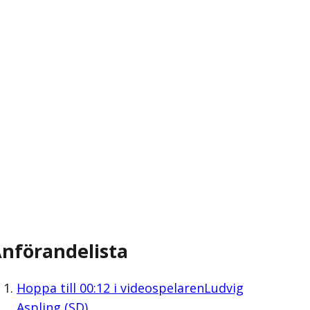
nförandelista
Hoppa till
00:12
i videospelaren
Ludvig
Aspling (SD)