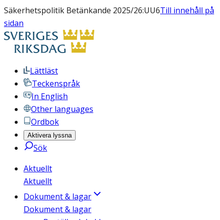
Säkerhetspolitik Betänkande 2025/26:UU6
Till innehåll på
sidan
Lättläst
Teckenspråk
In English
Other languages
Ordbok
Aktivera lyssna
Sök
Aktuellt
Aktuellt
Dokument & lagar
Dokument & lagar