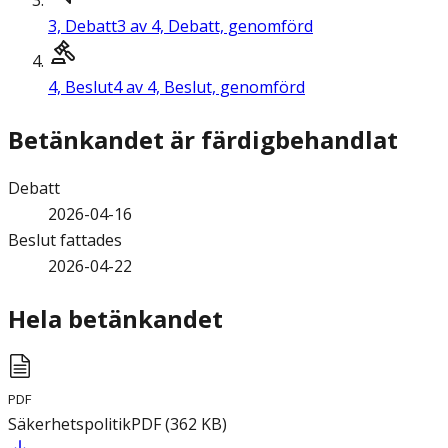
3,
Debatt
3 av 4, Debatt, genomförd
4,
Beslut
4 av 4, Beslut, genomförd
Betänkandet är färdigbehandlat
Debatt
2026-04-16
Beslut fattades
2026-04-22
Hela betänkandet
PDF
Säkerhetspolitik
PDF
(
362
KB
)