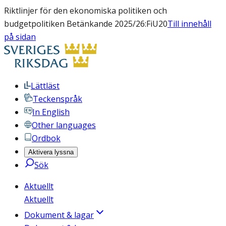
Riktlinjer för den ekonomiska politiken och
budgetpolitiken Betänkande 2025/26:FiU20
Till innehåll
på sidan
Lättläst
Teckenspråk
In English
Other languages
Ordbok
Aktivera lyssna
Sök
Aktuellt
Aktuellt
Dokument & lagar