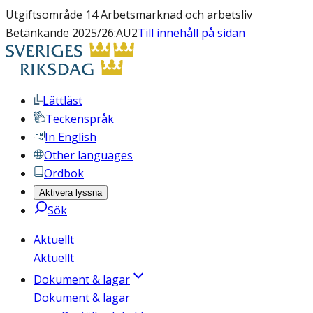
Utgiftsområde 14 Arbetsmarknad och arbetsliv
Betänkande 2025/26:AU2
Till innehåll på sidan
Lättläst
Teckenspråk
In English
Other languages
Ordbok
Aktivera lyssna
Sök
Aktuellt
Aktuellt
Dokument & lagar
Dokument & lagar