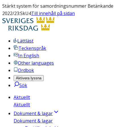
Stärkt system för samordningsnummer Betänkande
2022/23:SkU4
Till innehåll på sidan
Lättläst
Teckenspråk
In English
Other languages
Ordbok
Aktivera lyssna
Sök
Aktuellt
Aktuellt
Dokument & lagar
Dokument & lagar