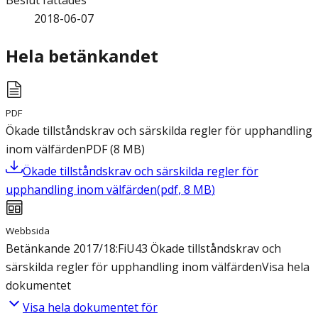
Beslut fattades
2018-06-07
Hela betänkandet
PDF
Ökade tillståndskrav och särskilda regler för upphandling
inom välfärden
PDF
(
8
MB
)
Ökade tillståndskrav och särskilda regler för
upphandling inom välfärden
(
pdf
,
8
MB
)
Webbsida
Betänkande 2017/18:FiU43 Ökade tillståndskrav och
särskilda regler för upphandling inom välfärden
Visa hela
dokumentet
Visa hela dokumentet för