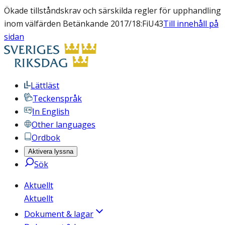
Ökade tillståndskrav och särskilda regler för upphandling
inom välfärden Betänkande 2017/18:FiU43
Till innehåll på
sidan
Lättläst
Teckenspråk
In English
Other languages
Ordbok
Aktivera lyssna
Sök
Aktuellt
Aktuellt
Dokument & lagar