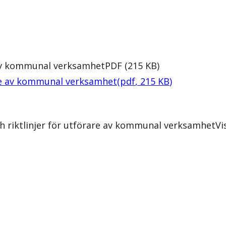
e av kommunal verksamhet
PDF
(
215
KB
)
rare av kommunal verksamhet
(
pdf
,
215
KB
)
h riktlinjer för utförare av kommunal verksamhet
Vi