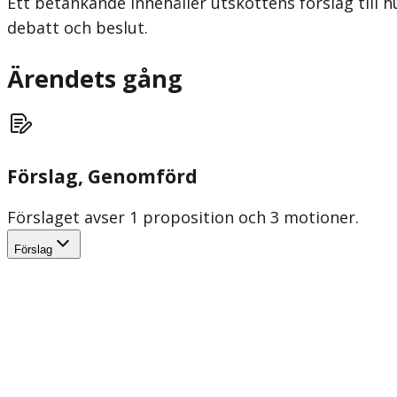
Ett betänkande innehåller utskottens förslag till h
debatt och beslut.
Ärendets gång
Förslag
, Genomförd
Förslaget avser 1 proposition och 3 motioner.
Förslag