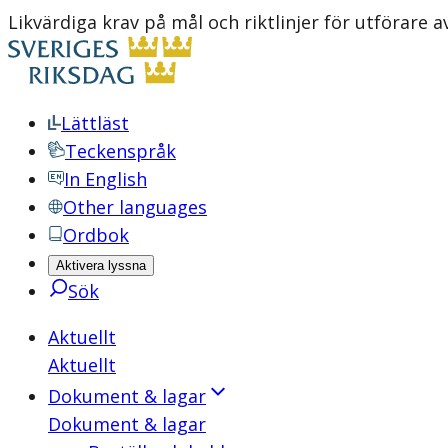
Likvärdiga krav på mål och riktlinjer för utföra
Lättläst
Teckenspråk
In English
Other languages
Ordbok
Aktivera lyssna
Sök
Aktuellt
Aktuellt
Dokument & lagar
Dokument & lagar