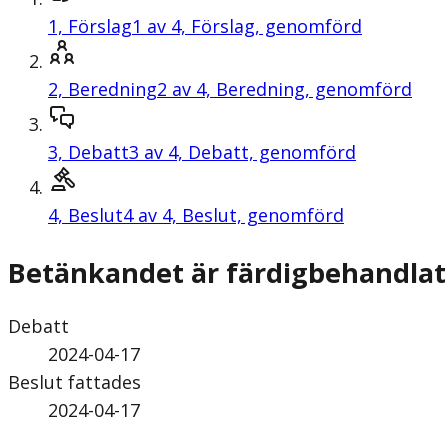
1,
Förslag
1 av 4, Förslag, genomförd
2,
Beredning
2 av 4, Beredning, genomförd
3,
Debatt
3 av 4, Debatt, genomförd
4,
Beslut
4 av 4, Beslut, genomförd
Betänkandet är färdigbehandlat
Debatt
2024-04-17
Beslut fattades
2024-04-17