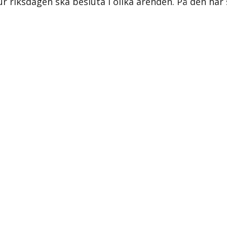
ur riksdagen ska besluta i olika ärenden. På den här