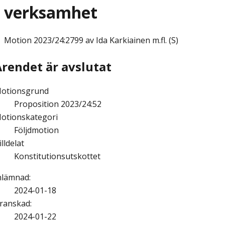
verksamhet
Motion
2023/24:2799 av Ida Karkiainen m.fl. (S)
Ärendet är avslutat
otionsgrund
Proposition 2023/24:52
otionskategori
Följdmotion
illdelat
Konstitutionsutskottet
nlämnad
:
2024-01-18
ranskad
:
2024-01-22