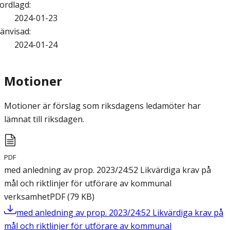
ordlagd
:
2024-01-23
änvisad
:
2024-01-24
Motioner
Motioner är förslag som riksdagens ledamöter har
lämnat till riksdagen.
PDF
med anledning av prop. 2023/24:52 Likvärdiga krav på
mål och riktlinjer för utförare av kommunal
verksamhet
PDF
(
79
KB
)
med anledning av prop. 2023/24:52 Likvärdiga krav på
mål och riktlinjer för utförare av kommunal