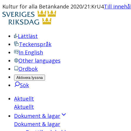
Kultur för alla Betänkande 2020/21:KrU4
Till innehå
Lättläst
Teckenspråk
In English
Other languages
Ordbok
Aktivera lyssna
Sök
Aktuellt
Aktuellt
Dokument & lagar
Dokument & lagar