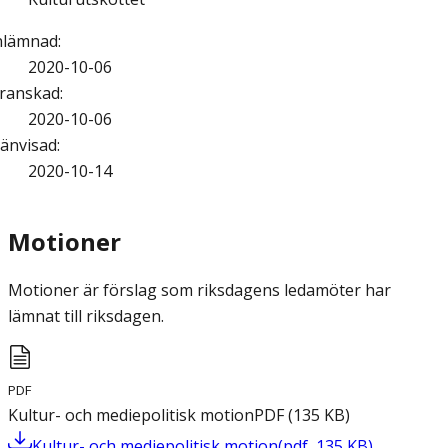
nlämnad
:
2020-10-06
ranskad
:
2020-10-06
änvisad
:
2020-10-14
Motioner
Motioner är förslag som riksdagens ledamöter har
lämnat till riksdagen.
PDF
Kultur- och mediepolitisk motion
PDF
(
135
KB
)
Kultur- och mediepolitisk motion
(
pdf
,
135
KB
)