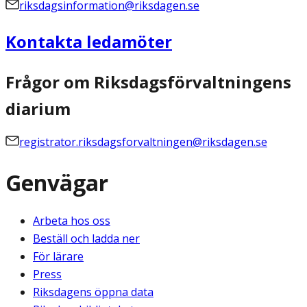
riksdagsinformation@riksdagen.se
Kontakta ledamöter
Frågor om Riksdagsförvaltningens
diarium
registrator.riksdagsforvaltningen@riksdagen.se
Genvägar
Arbeta hos oss
Beställ och ladda ner
För lärare
Press
Riksdagens öppna data