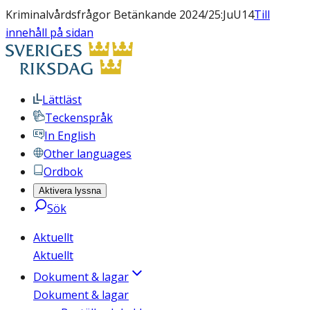
Kriminalvårdsfrågor Betänkande 2024/25:JuU14
Till
innehåll på sidan
Lättläst
Teckenspråk
In English
Other languages
Ordbok
Aktivera lyssna
Sök
Aktuellt
Aktuellt
Dokument & lagar
Dokument & lagar