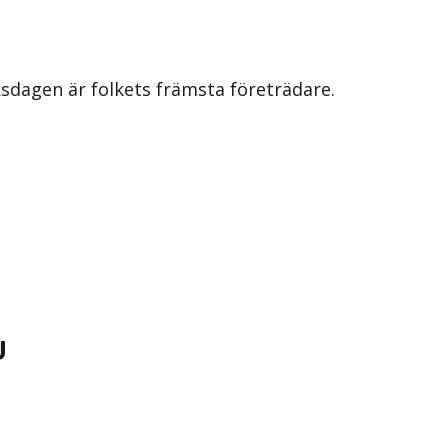
iksdagen är folkets främsta företrädare.
U