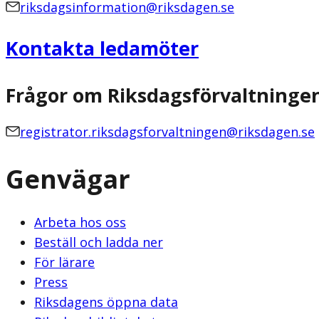
riksdagsinformation@riksdagen.se
Kontakta ledamöter
Frågor om Riksdagsförvaltninge
registrator.riksdagsforvaltningen@riksdagen.se
Genvägar
Arbeta hos oss
Beställ och ladda ner
För lärare
Press
Riksdagens öppna data