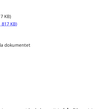
17
KB
)
,
817
KB
)
ela dokumentet