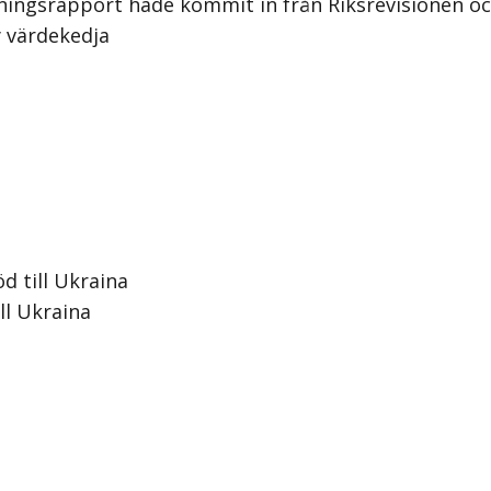
ingsrapport hade kommit in från Riksrevisionen och
y värdekedja
d till Ukraina
ll Ukraina