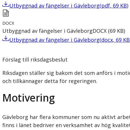
Utbyggnad av fängelser i Gävleborg
(
pdf
,
69
KB
)
DOCX
Utbyggnad av fängelser i Gävleborg
DOCX
(
69
KB
)
Utbyggnad av fängelser i Gävleborg
(
docx
,
69
KB
Förslag till riksdagsbeslut
Riksdagen ställer sig bakom det som anförs i moti
och tillkännager detta för regeringen.
Motivering
Gävleborg har flera kommuner som nu aktivt arbet
finns i länet bedriver en verksamhet av hög kvali