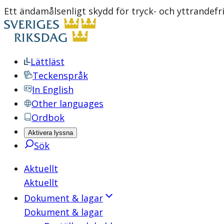
Ett ändamålsenligt skydd för tryck- och yttrandef
Lättläst
Teckenspråk
In English
Other languages
Ordbok
Aktivera lyssna
Sök
Aktuellt
Aktuellt
Dokument & lagar
Dokument & lagar