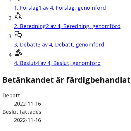
1,
Förslag
1 av 4, Förslag, genomförd
2,
Beredning
2 av 4, Beredning, genomförd
3,
Debatt
3 av 4, Debatt, genomförd
4,
Beslut
4 av 4, Beslut, genomförd
Betänkandet är färdigbehandlat
Debatt
2022-11-16
Beslut fattades
2022-11-16