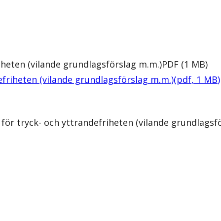
iheten (vilande grundlagsförslag m.m.)
PDF
(
1
MB
)
efriheten (vilande grundlagsförslag m.m.)
(
pdf
,
1
MB
)
ör tryck- och yttrandefriheten (vilande grundlagsf