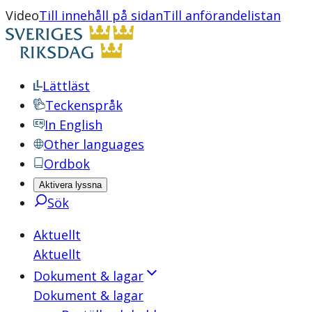
Video
Till innehåll på sidan
Till anförandelistan
Lättläst
Teckenspråk
In English
Other languages
Ordbok
Aktivera lyssna
Sök
Aktuellt
Aktuellt
Dokument & lagar
Dokument & lagar