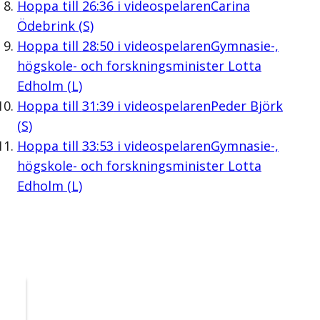
Hoppa till
26:36
i videospelaren
Carina
Ödebrink (S)
Hoppa till
28:50
i videospelaren
Gymnasie-,
högskole- och forskningsminister Lotta
Edholm (L)
Hoppa till
31:39
i videospelaren
Peder Björk
(S)
Hoppa till
33:53
i videospelaren
Gymnasie-,
högskole- och forskningsminister Lotta
Edholm (L)