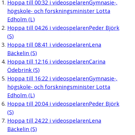
Hoppa till
00:32
i videospelaren
Gymnasie-,
högskole- och forskningsminister Lotta
Edholm (L)
Hoppa till
04:26
i videospelaren
Peder Björk
(S)
Hoppa till
08:41
i videospelaren
Lena
Bäckelin (S)
Hoppa till
12:16
i videospelaren
Carina
Ödebrink (S)
Hoppa till
16:22
i videospelaren
Gymnasie-,
högskole- och forskningsminister Lotta
Edholm (L)
Hoppa till
20:04
i videospelaren
Peder Björk
(S)
Hoppa till
24:22
i videospelaren
Lena
Bäckelin (S)