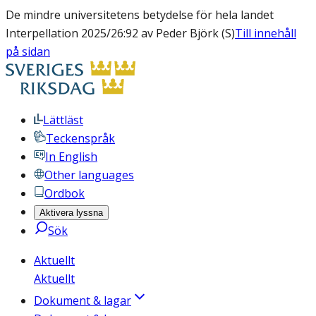
De mindre universitetens betydelse för hela landet
Interpellation 2025/26:92 av Peder Björk (S)
Till innehåll
på sidan
Lättläst
Teckenspråk
In English
Other languages
Ordbok
Aktivera lyssna
Sök
Aktuellt
Aktuellt
Dokument & lagar