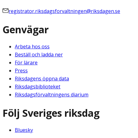
registrator.riksdagsforvaltningen@riksdagen.se
Genvägar
Arbeta hos oss
Beställ och ladda ner
För lärare
Press
Riksdagens öppna data
Riksdagsbiblioteket
Riksdagsförvaltningens diarium
Följ Sveriges riksdag
Bluesky