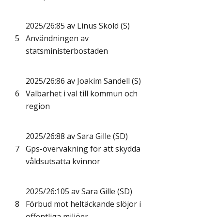
2025/26:85 av Linus Sköld (S)
5
Användningen av
statsministerbostaden
2025/26:86 av Joakim Sandell (S)
6
Valbarhet i val till kommun och
region
2025/26:88 av Sara Gille (SD)
7
Gps-övervakning för att skydda
våldsutsatta kvinnor
2025/26:105 av Sara Gille (SD)
8
Förbud mot heltäckande slöjor i
offentliga miljöer