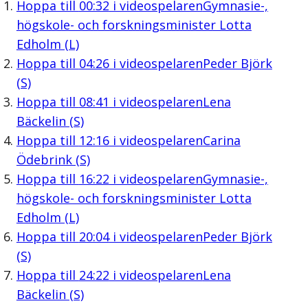
Hoppa till
00:32
i videospelaren
Gymnasie-,
högskole- och forskningsminister Lotta
Edholm (L)
Hoppa till
04:26
i videospelaren
Peder Björk
(S)
Hoppa till
08:41
i videospelaren
Lena
Bäckelin (S)
Hoppa till
12:16
i videospelaren
Carina
Ödebrink (S)
Hoppa till
16:22
i videospelaren
Gymnasie-,
högskole- och forskningsminister Lotta
Edholm (L)
Hoppa till
20:04
i videospelaren
Peder Björk
(S)
Hoppa till
24:22
i videospelaren
Lena
Bäckelin (S)