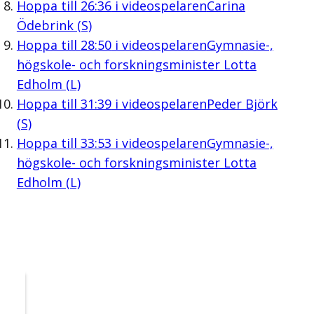
Hoppa till
26:36
i videospelaren
Carina
Ödebrink (S)
Hoppa till
28:50
i videospelaren
Gymnasie-,
högskole- och forskningsminister Lotta
Edholm (L)
Hoppa till
31:39
i videospelaren
Peder Björk
(S)
Hoppa till
33:53
i videospelaren
Gymnasie-,
högskole- och forskningsminister Lotta
Edholm (L)