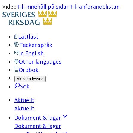
Video
Till innehåll på sidan
Till anförandelistan
Lättläst
Teckenspråk
In English
Other languages
Ordbok
Aktivera lyssna
Sök
Aktuellt
Aktuellt
Dokument & lagar
Dokument & lagar