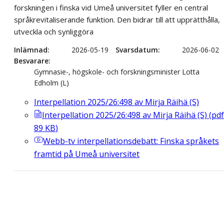
forskningen i finska vid Umeå universitet fyller en central
språkrevitaliserande funktion. Den bidrar till att upprätthålla,
utveckla och synliggöra
Inlämnad
2026-05-19
Svarsdatum
2026-06-02
Besvarare
Gymnasie-, högskole- och forskningsminister Lotta
Edholm (L)
Interpellation 2025/26:498 av Mirja Räihä (S)
Interpellation 2025/26:498 av Mirja Räihä (S)
(
pdf
89
KB
)
Webb-tv
interpellationsdebatt: Finska språkets
framtid på Umeå universitet