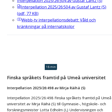
Interpellation 2025/26:504 av Gustaf Lantz (S)
Interpellation 2025/26:504 av Gustaf Lantz (S)
(
pdf
,
77
KB
)
Webb-tv
interpellationsdebatt: Våld och
kränkningar på internatskolor
18 min
Finska språkets framtid på Umeå universitet
Interpellation 2025/26:498 av Mirja Räihä (S)
Interpellation 2025/26:498 Finska språkets framtid på Umeå
universitet av Mirja Räihä (S) till Gymnasie-, högskole- och
forskningsminister Lotta Edholm (L) Undervisningen och