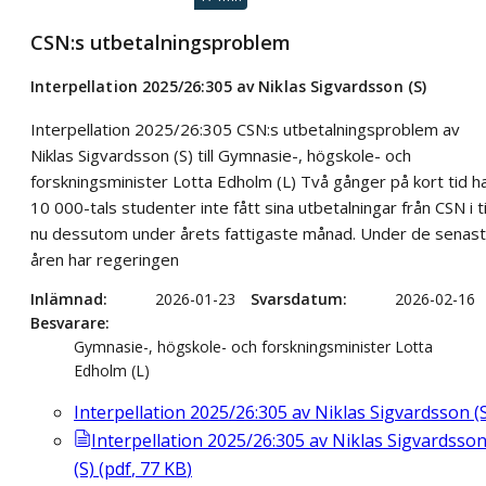
CSN:s utbetalningsproblem
Interpellation 2025/26:305 av Niklas Sigvardsson (S)
Interpellation 2025/26:305 CSN:s utbetalningsproblem av
Niklas Sigvardsson (S) till Gymnasie-, högskole- och
forskningsminister Lotta Edholm (L) Två gånger på kort tid h
10 000-tals studenter inte fått sina utbetalningar från CSN i t
nu dessutom under årets fattigaste månad. Under de senas
åren har regeringen
Inlämnad
2026-01-23
Svarsdatum
2026-02-16
Besvarare
Gymnasie-, högskole- och forskningsminister Lotta
Edholm (L)
Interpellation 2025/26:305 av Niklas Sigvardsson (
Interpellation 2025/26:305 av Niklas Sigvardsso
(S)
(
pdf
,
77
KB
)