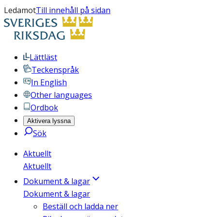
Ledamot
Till innehåll på sidan
Lättläst
Teckenspråk
In English
Other languages
Ordbok
Aktivera lyssna
Sök
Aktuellt
Aktuellt
Dokument & lagar
Dokument & lagar
Beställ och ladda ner