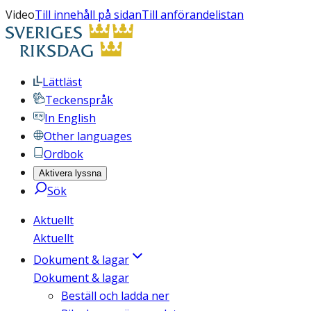
Video
Till innehåll på sidan
Till anförandelistan
Lättläst
Teckenspråk
In English
Other languages
Ordbok
Aktivera lyssna
Sök
Aktuellt
Aktuellt
Dokument & lagar
Dokument & lagar
Beställ och ladda ner