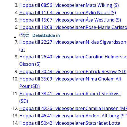
Hoppa till
08:56
i videospelaren
Mats Wiking (S)
Hoppa till
11:04
i videospelaren
Aylin Nouri (S)
Hoppa till
15:07
i videospelaren
Åsa Westlund (S)
Hoppa till
19:08
i videospelaren
Rose-Marie Carlss
(S)
Dela/Bädda in
Hoppa till
22:27
i videospelaren
Niklas Sigvardsson
(S)
Hoppa till
26:40
i videospelaren
Caroline Helmerss
Olsson (S)
Hoppa till
30:48
i videospelaren
Patrick Reslow (SD)
Hoppa till
35:09
i videospelaren
Nima Gholam Ali
Pour (SD)
Hoppa till
38:41
i videospelaren
Robert Stenkvist
(SD)
Hoppa till
42:26
i videospelaren
Camilla Hansén (M
Hoppa till
46:41
i videospelaren
Anders Alftberg (S
Hoppa till
50:42
i videospelaren
Statsrådet Lotta