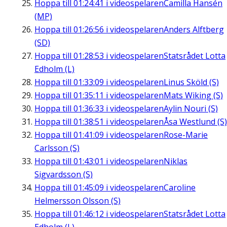
Hoppa till
01:24:41
i videospelaren
Camilla Hansén
(MP)
Hoppa till
01:26:56
i videospelaren
Anders Alftberg
(SD)
Hoppa till
01:28:53
i videospelaren
Statsrådet Lotta
Edholm (L)
Hoppa till
01:33:09
i videospelaren
Linus Sköld (S)
Hoppa till
01:35:11
i videospelaren
Mats Wiking (S)
Hoppa till
01:36:33
i videospelaren
Aylin Nouri (S)
Hoppa till
01:38:51
i videospelaren
Åsa Westlund (S)
Hoppa till
01:41:09
i videospelaren
Rose-Marie
Carlsson (S)
Hoppa till
01:43:01
i videospelaren
Niklas
Sigvardsson (S)
Hoppa till
01:45:09
i videospelaren
Caroline
Helmersson Olsson (S)
Hoppa till
01:46:12
i videospelaren
Statsrådet Lotta