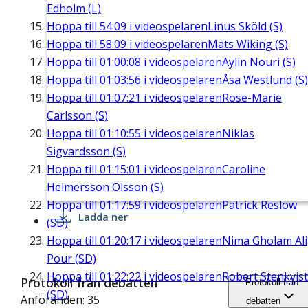
Edholm (L)
Hoppa till
54:09
i videospelaren
Linus Sköld (S)
Hoppa till
58:09
i videospelaren
Mats Wiking (S)
Hoppa till
01:00:08
i videospelaren
Aylin Nouri (S)
Hoppa till
01:03:56
i videospelaren
Åsa Westlund (S)
Hoppa till
01:07:21
i videospelaren
Rose-Marie
Carlsson (S)
Hoppa till
01:10:55
i videospelaren
Niklas
Sigvardsson (S)
Hoppa till
01:15:01
i videospelaren
Caroline
Helmersson Olsson (S)
Hoppa till
01:17:59
i videospelaren
Patrick Reslow
Ladda ner
(SD)
Hoppa till
01:20:17
i videospelaren
Nima Gholam Ali
Pour (SD)
Hoppa till
01:22:22
i videospelaren
Robert Stenkvist
Protokoll från debatten
Protokoll från
(SD)
Anföranden: 35
debatten