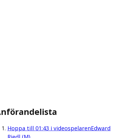
nförandelista
Hoppa till
01:43
i videospelaren
Edward
Riedl (M)