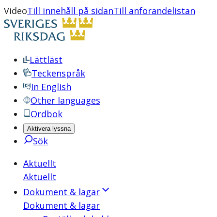
Video
Till innehåll på sidan
Till anförandelistan
Lättläst
Teckenspråk
In English
Other languages
Ordbok
Aktivera lyssna
Sök
Aktuellt
Aktuellt
Dokument & lagar
Dokument & lagar