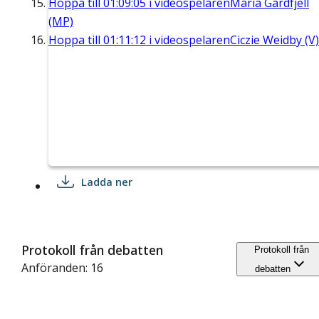
Hoppa till
01:09:05
i videospelaren
Maria Gardfjell
(MP)
Hoppa till
01:11:12
i videospelaren
Ciczie Weidby (V)
Ladda ner
Protokoll från debatten
Protokoll från
Anföranden: 16
debatten