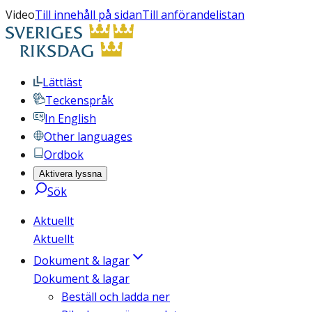
Video
Till innehåll på sidan
Till anförandelistan
Lättläst
Teckenspråk
In English
Other languages
Ordbok
Aktivera lyssna
Sök
Aktuellt
Aktuellt
Dokument & lagar
Dokument & lagar
Beställ och ladda ner