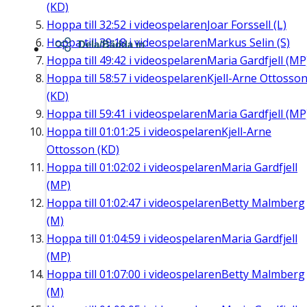
(KD)
Hoppa till
32:52
i videospelaren
Joar Forssell (L)
Hoppa till
39:18
i videospelaren
Markus Selin (S)
Dela/Bädda in
Hoppa till
49:42
i videospelaren
Maria Gardfjell (MP
Hoppa till
58:57
i videospelaren
Kjell-Arne Ottosso
(KD)
Hoppa till
59:41
i videospelaren
Maria Gardfjell (MP
Hoppa till
01:01:25
i videospelaren
Kjell-Arne
Ottosson (KD)
Hoppa till
01:02:02
i videospelaren
Maria Gardfjell
(MP)
Hoppa till
01:02:47
i videospelaren
Betty Malmberg
(M)
Hoppa till
01:04:59
i videospelaren
Maria Gardfjell
(MP)
Hoppa till
01:07:00
i videospelaren
Betty Malmberg
(M)