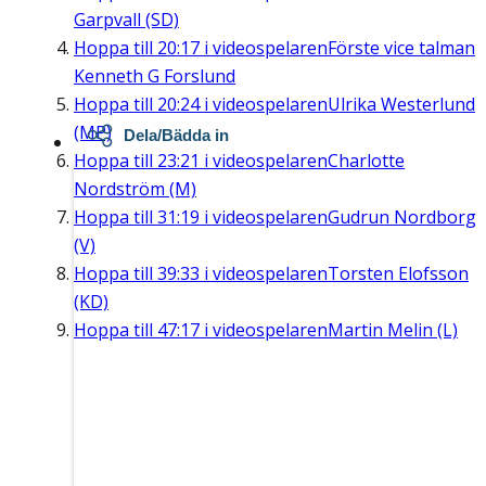
Garpvall (SD)
Hoppa till
20:17
i videospelaren
Förste vice talman
Kenneth G Forslund
Hoppa till
20:24
i videospelaren
Ulrika Westerlund
(MP)
Dela/Bädda in
Hoppa till
23:21
i videospelaren
Charlotte
Nordström (M)
Hoppa till
31:19
i videospelaren
Gudrun Nordborg
(V)
Hoppa till
39:33
i videospelaren
Torsten Elofsson
(KD)
Hoppa till
47:17
i videospelaren
Martin Melin (L)