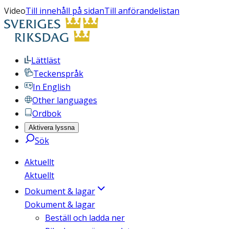
Video
Till innehåll på sidan
Till anförandelistan
Lättläst
Teckenspråk
In English
Other languages
Ordbok
Aktivera lyssna
Sök
Aktuellt
Aktuellt
Dokument & lagar
Dokument & lagar
Beställ och ladda ner