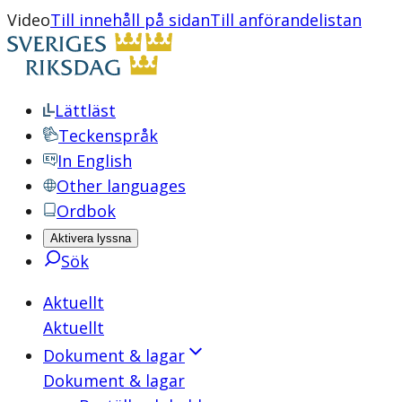
Video
Till innehåll på sidan
Till anförandelistan
Lättläst
Teckenspråk
In English
Other languages
Ordbok
Aktivera lyssna
Sök
Aktuellt
Aktuellt
Dokument & lagar
Dokument & lagar