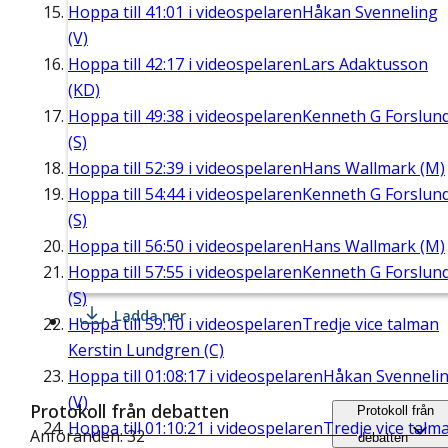
Hoppa till
41:01
i videospelaren
Håkan Svenneling
(V)
Hoppa till
42:17
i videospelaren
Lars Adaktusson
(KD)
Hoppa till
49:38
i videospelaren
Kenneth G Forslun
(S)
Hoppa till
52:39
i videospelaren
Hans Wallmark (M)
Hoppa till
54:44
i videospelaren
Kenneth G Forslun
(S)
Hoppa till
56:50
i videospelaren
Hans Wallmark (M)
Hoppa till
57:55
i videospelaren
Kenneth G Forslun
(S)
Ladda ner
Hoppa till
59:10
i videospelaren
Tredje vice talman
Kerstin Lundgren (C)
Hoppa till
01:08:17
i videospelaren
Håkan Svenneli
(V)
Protokoll från debatten
Protokoll från
Hoppa till
01:10:21
i videospelaren
Tredje vice talm
Anföranden: 32
debatten