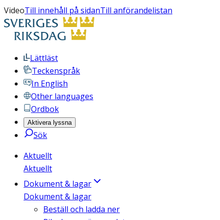
Video
Till innehåll på sidan
Till anförandelistan
Lättläst
Teckenspråk
In English
Other languages
Ordbok
Aktivera lyssna
Sök
Aktuellt
Aktuellt
Dokument & lagar
Dokument & lagar
Beställ och ladda ner