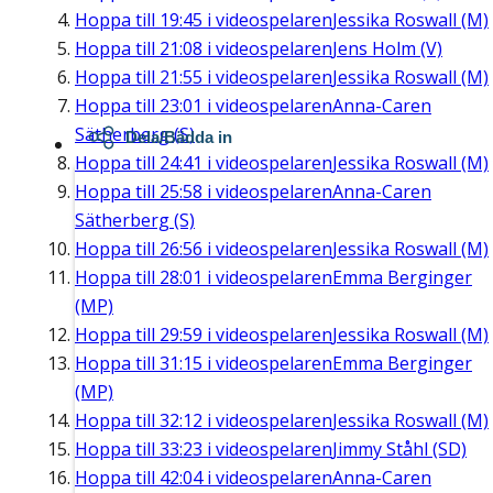
Hoppa till
19:45
i videospelaren
Jessika Roswall (M)
Hoppa till
21:08
i videospelaren
Jens Holm (V)
Hoppa till
21:55
i videospelaren
Jessika Roswall (M)
Hoppa till
23:01
i videospelaren
Anna-Caren
Sätherberg (S)
Dela/Bädda in
Hoppa till
24:41
i videospelaren
Jessika Roswall (M)
Hoppa till
25:58
i videospelaren
Anna-Caren
Sätherberg (S)
Hoppa till
26:56
i videospelaren
Jessika Roswall (M)
Hoppa till
28:01
i videospelaren
Emma Berginger
(MP)
Hoppa till
29:59
i videospelaren
Jessika Roswall (M)
Hoppa till
31:15
i videospelaren
Emma Berginger
(MP)
Hoppa till
32:12
i videospelaren
Jessika Roswall (M)
Hoppa till
33:23
i videospelaren
Jimmy Ståhl (SD)
Hoppa till
42:04
i videospelaren
Anna-Caren