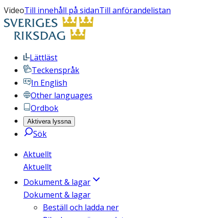
Video
Till innehåll på sidan
Till anförandelistan
Lättläst
Teckenspråk
In English
Other languages
Ordbok
Aktivera lyssna
Sök
Aktuellt
Aktuellt
Dokument & lagar
Dokument & lagar
Beställ och ladda ner