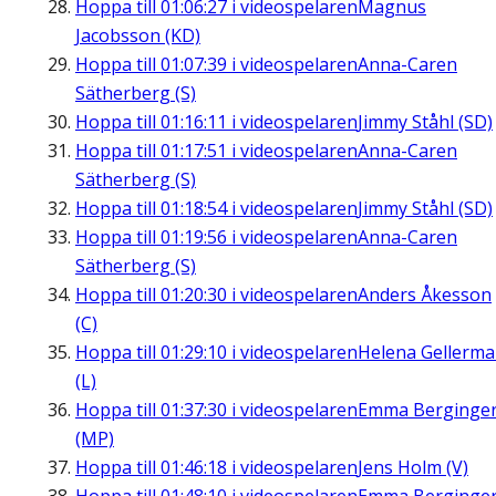
Hoppa till
01:06:27
i videospelaren
Magnus
Jacobsson (KD)
Hoppa till
01:07:39
i videospelaren
Anna-Caren
Sätherberg (S)
Hoppa till
01:16:11
i videospelaren
Jimmy Ståhl (SD)
Hoppa till
01:17:51
i videospelaren
Anna-Caren
Sätherberg (S)
Hoppa till
01:18:54
i videospelaren
Jimmy Ståhl (SD)
Hoppa till
01:19:56
i videospelaren
Anna-Caren
Sätherberg (S)
Hoppa till
01:20:30
i videospelaren
Anders Åkesson
(C)
Hoppa till
01:29:10
i videospelaren
Helena Gellerm
(L)
Hoppa till
01:37:30
i videospelaren
Emma Berginge
(MP)
Hoppa till
01:46:18
i videospelaren
Jens Holm (V)