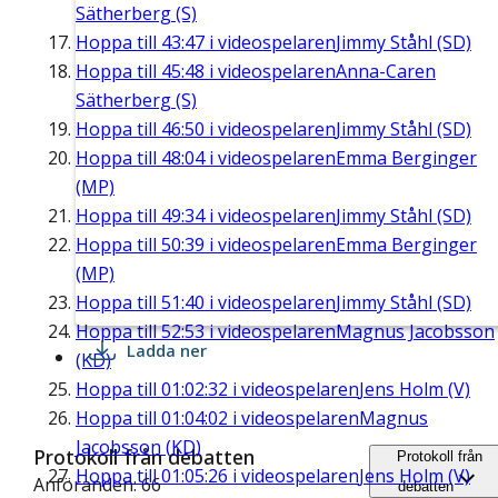
Sätherberg (S)
Hoppa till
43:47
i videospelaren
Jimmy Ståhl (SD)
Hoppa till
45:48
i videospelaren
Anna-Caren
Sätherberg (S)
Hoppa till
46:50
i videospelaren
Jimmy Ståhl (SD)
Hoppa till
48:04
i videospelaren
Emma Berginger
(MP)
Hoppa till
49:34
i videospelaren
Jimmy Ståhl (SD)
Hoppa till
50:39
i videospelaren
Emma Berginger
(MP)
Hoppa till
51:40
i videospelaren
Jimmy Ståhl (SD)
Hoppa till
52:53
i videospelaren
Magnus Jacobsson
Ladda ner
(KD)
Hoppa till
01:02:32
i videospelaren
Jens Holm (V)
Hoppa till
01:04:02
i videospelaren
Magnus
Jacobsson (KD)
Protokoll från debatten
Protokoll från
Hoppa till
01:05:26
i videospelaren
Jens Holm (V)
Anföranden: 66
debatten