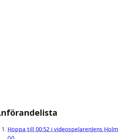
nförandelista
Hoppa till
00:52
i videospelaren
Jens Holm
(V)