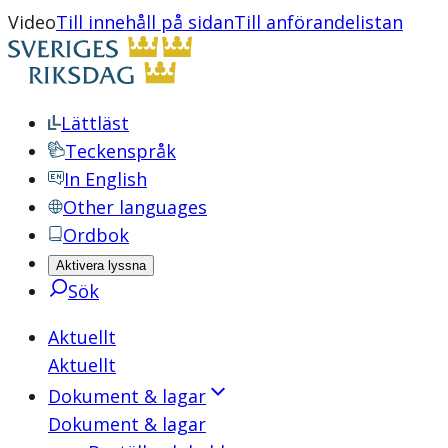
Video
Till innehåll på sidan
Till anförandelistan
Lättläst
Teckenspråk
In English
Other languages
Ordbok
Aktivera lyssna
Sök
Aktuellt
Aktuellt
Dokument & lagar
Dokument & lagar