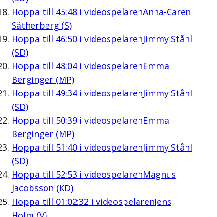
Hoppa till
45:48
i videospelaren
Anna-Caren
Sätherberg (S)
Hoppa till
46:50
i videospelaren
Jimmy Ståhl
(SD)
Hoppa till
48:04
i videospelaren
Emma
Berginger (MP)
Hoppa till
49:34
i videospelaren
Jimmy Ståhl
(SD)
Hoppa till
50:39
i videospelaren
Emma
Berginger (MP)
Hoppa till
51:40
i videospelaren
Jimmy Ståhl
(SD)
Hoppa till
52:53
i videospelaren
Magnus
Jacobsson (KD)
Hoppa till
01:02:32
i videospelaren
Jens
Holm (V)