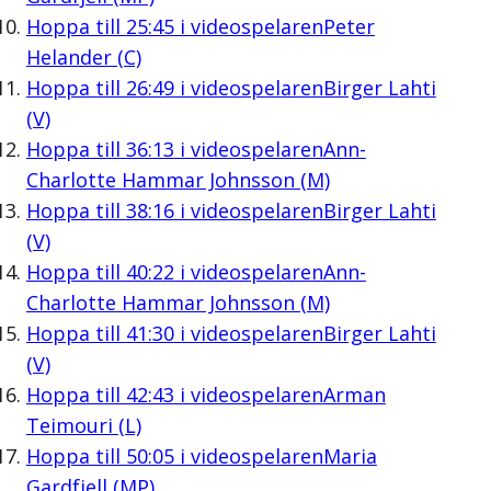
Hoppa till
25:45
i videospelaren
Peter
Helander (C)
Hoppa till
26:49
i videospelaren
Birger Lahti
(V)
Hoppa till
36:13
i videospelaren
Ann-
Charlotte Hammar Johnsson (M)
Hoppa till
38:16
i videospelaren
Birger Lahti
(V)
Hoppa till
40:22
i videospelaren
Ann-
Charlotte Hammar Johnsson (M)
Hoppa till
41:30
i videospelaren
Birger Lahti
(V)
Hoppa till
42:43
i videospelaren
Arman
Teimouri (L)
Hoppa till
50:05
i videospelaren
Maria
Gardfjell (MP)