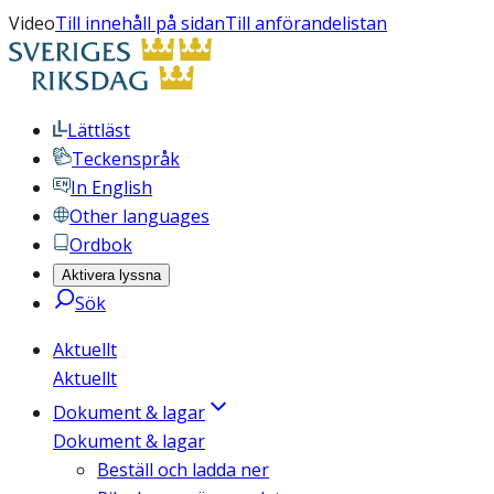
Video
Till innehåll på sidan
Till anförandelistan
Lättläst
Teckenspråk
In English
Other languages
Ordbok
Aktivera lyssna
Sök
Aktuellt
Aktuellt
Dokument & lagar
Dokument & lagar
Beställ och ladda ner