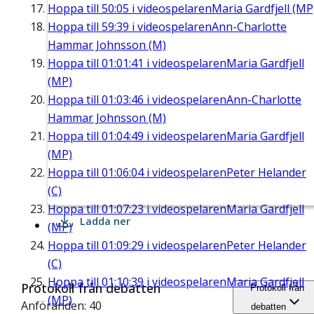
Hoppa till
50:05
i videospelaren
Maria Gardfjell (MP
Hoppa till
59:39
i videospelaren
Ann-Charlotte
Hammar Johnsson (M)
Hoppa till
01:01:41
i videospelaren
Maria Gardfjell
(MP)
Hoppa till
01:03:46
i videospelaren
Ann-Charlotte
Hammar Johnsson (M)
Hoppa till
01:04:49
i videospelaren
Maria Gardfjell
(MP)
Hoppa till
01:06:04
i videospelaren
Peter Helander
(C)
Hoppa till
01:07:23
i videospelaren
Maria Gardfjell
Ladda ner
(MP)
Hoppa till
01:09:29
i videospelaren
Peter Helander
(C)
Hoppa till
01:10:39
i videospelaren
Maria Gardfjell
Protokoll från debatten
Protokoll från
(MP)
Anföranden: 40
debatten