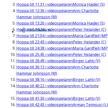
Hoppa till
11:31
i videospelaren
Monica Haider (S)
Hoppa till
12:36
i videospelaren
Ann-Charlotte
Hammar Johnsson (M)
Hoppa till
13:26
i videospelaren
Monica Haider (S)
Hoppa till
14:24
i videospelaren
Peter Helander (C)
Dela/Bädda in
Hoppa till
21:04
i videospelaren
Maria Gardfjell (MP
Hoppa till
22:43
i videospelaren
Peter Helander (C)
Hoppa till
24:38
i videospelaren
Maria Gardfjell (MP
Hoppa till
25:45
i videospelaren
Peter Helander (C)
Hoppa till
26:49
i videospelaren
Birger Lahti (V)
Hoppa till
36:13
i videospelaren
Ann-Charlotte
Hammar Johnsson (M)
Hoppa till
38:16
i videospelaren
Birger Lahti (V)
Hoppa till
40:22
i videospelaren
Ann-Charlotte
Hammar Johnsson (M)
Hoppa till
41:30
i videospelaren
Birger Lahti (V)
Hoppa till
42:43
i videospelaren
Arman Teimouri (L)