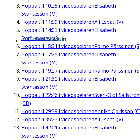
Hoppa till
10:25
i videospelaren
Elisabeth
Svantesson (M)
Hoppa till
11:59
i videospelaren
Ali Esbati (V)
Hoppa till
14:03
i videospelaren
Elisabeth
Svantesson (M)
Dela/Bädda in
Hoppa till
15:31
i videospelaren
Raimo Pärssinen (S
Hoppa till
17:25
i videospelaren
Elisabeth
Svantesson (M)
Hoppa till
19:27
i videospelaren
Raimo Pärssinen (S
Hoppa till
21:32
i videospelaren
Elisabeth
Svantesson (M)
Hoppa till
22:46
i videospelaren
Sven-Olof Sällströ
(SD)
Hoppa till
29:39
i videospelaren
Annika Qarlsson (C
Hoppa till
35:23
i videospelaren
Ali Esbati (V)
Hoppa till
42:01
i videospelaren
Elisabeth
Svantesson (M)