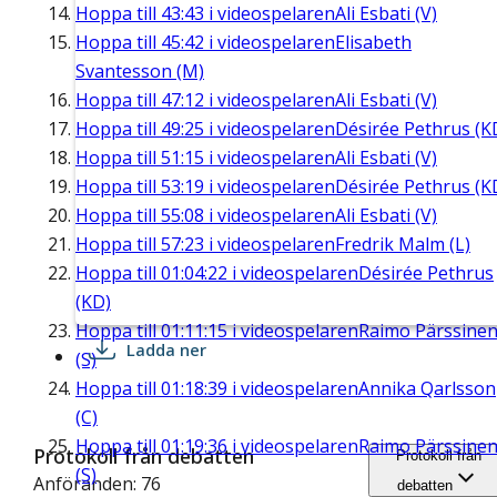
Hoppa till
43:43
i videospelaren
Ali Esbati (V)
Hoppa till
45:42
i videospelaren
Elisabeth
Svantesson (M)
Hoppa till
47:12
i videospelaren
Ali Esbati (V)
Hoppa till
49:25
i videospelaren
Désirée Pethrus (K
Hoppa till
51:15
i videospelaren
Ali Esbati (V)
Hoppa till
53:19
i videospelaren
Désirée Pethrus (K
Hoppa till
55:08
i videospelaren
Ali Esbati (V)
Hoppa till
57:23
i videospelaren
Fredrik Malm (L)
Hoppa till
01:04:22
i videospelaren
Désirée Pethrus
(KD)
Hoppa till
01:11:15
i videospelaren
Raimo Pärssine
Ladda ner
(S)
Hoppa till
01:18:39
i videospelaren
Annika Qarlsson
(C)
Hoppa till
01:19:36
i videospelaren
Raimo Pärssine
Protokoll från debatten
Protokoll från
(S)
Anföranden: 76
debatten