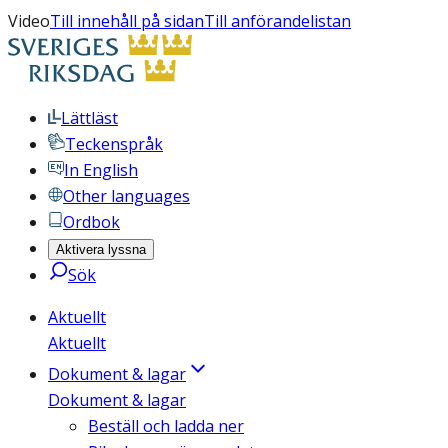
Video
Till innehåll på sidan
Till anförandelistan
Lättläst
Teckenspråk
In English
Other languages
Ordbok
Aktivera lyssna
Sök
Aktuellt
Aktuellt
Dokument & lagar
Dokument & lagar
Beställ och ladda ner