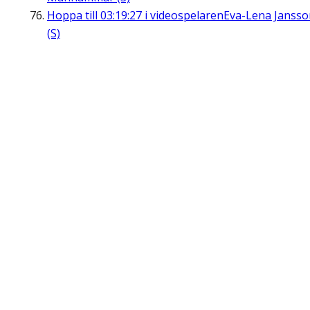
Hoppa till
03:19:27
i videospelaren
Eva-Lena Jansso
(S)