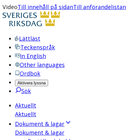
Video
Till innehåll på sidan
Till anförandelistan
Lättläst
Teckenspråk
In English
Other languages
Ordbok
Aktivera lyssna
Sök
Aktuellt
Aktuellt
Dokument & lagar
Dokument & lagar