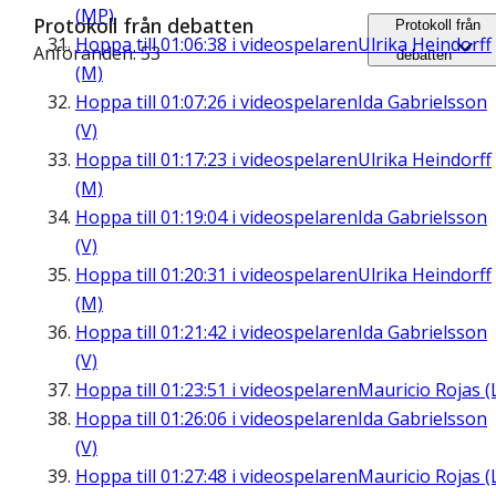
(MP)
Protokoll från debatten
Protokoll från
Hoppa till
01:06:38
i videospelaren
Ulrika Heindorff
Anföranden: 53
debatten
(M)
Hoppa till
01:07:26
i videospelaren
Ida Gabrielsson
(V)
Hoppa till
01:17:23
i videospelaren
Ulrika Heindorff
(M)
Hoppa till
01:19:04
i videospelaren
Ida Gabrielsson
(V)
Hoppa till
01:20:31
i videospelaren
Ulrika Heindorff
(M)
Hoppa till
01:21:42
i videospelaren
Ida Gabrielsson
(V)
Hoppa till
01:23:51
i videospelaren
Mauricio Rojas (
Hoppa till
01:26:06
i videospelaren
Ida Gabrielsson
(V)
Hoppa till
01:27:48
i videospelaren
Mauricio Rojas (