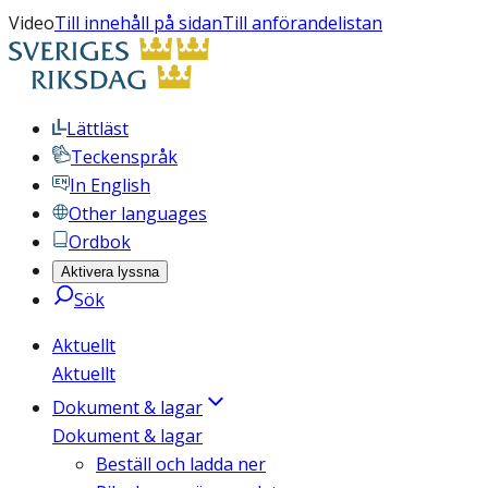
Video
Till innehåll på sidan
Till anförandelistan
Lättläst
Teckenspråk
In English
Other languages
Ordbok
Aktivera lyssna
Sök
Aktuellt
Aktuellt
Dokument & lagar
Dokument & lagar
Beställ och ladda ner