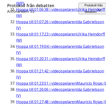
(MP)
Protokoll från debatten
Protokoll från
Hoppa till
01:06:38
i videospelaren
Ulrika Heindorff
Anföranden: 53
debatten
(M)
Hoppa till
01:07:26
i videospelaren
Ida Gabrielsson
(V)
Hoppa till
01:17:23
i videospelaren
Ulrika Heindorff
(M)
Hoppa till
01:19:04
i videospelaren
Ida Gabrielsson
(V)
Hoppa till
01:20:31
i videospelaren
Ulrika Heindorff
(M)
Hoppa till
01:21:42
i videospelaren
Ida Gabrielsson
(V)
Hoppa till
01:23:51
i videospelaren
Mauricio Rojas (
Hoppa till
01:26:06
i videospelaren
Ida Gabrielsson
(V)
Hoppa till
01:27:48
i videospelaren
Mauricio Rojas (