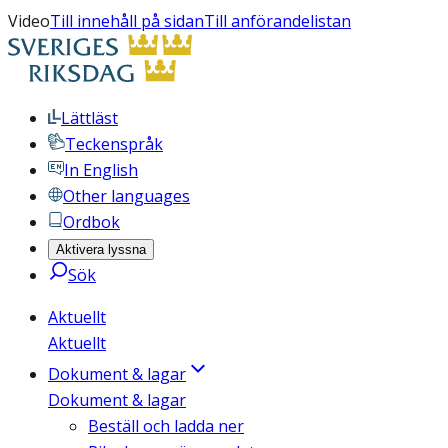
Video
Till innehåll på sidan
Till anförandelistan
Lättläst
Teckenspråk
In English
Other languages
Ordbok
Aktivera lyssna
Sök
Aktuellt
Aktuellt
Dokument & lagar
Dokument & lagar
Beställ och ladda ner