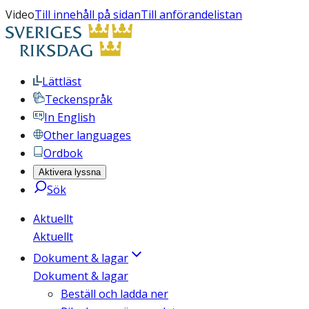
Video
Till innehåll på sidan
Till anförandelistan
Lättläst
Teckenspråk
In English
Other languages
Ordbok
Aktivera lyssna
Sök
Aktuellt
Aktuellt
Dokument & lagar
Dokument & lagar
Beställ och ladda ner