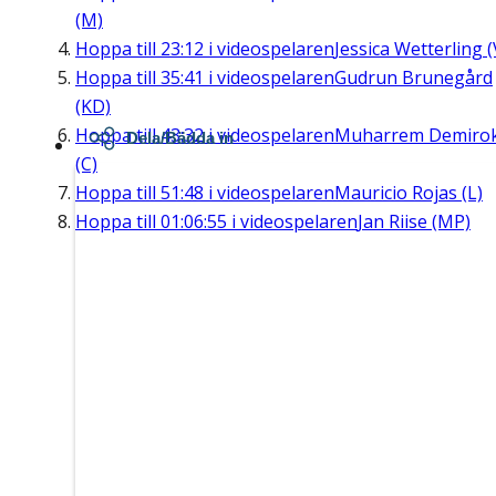
(M)
Hoppa till
23:12
i videospelaren
Jessica Wetterling (
Hoppa till
35:41
i videospelaren
Gudrun Brunegård
(KD)
Hoppa till
43:32
i videospelaren
Muharrem Demiro
Dela/Bädda in
(C)
Hoppa till
51:48
i videospelaren
Mauricio Rojas (L)
Hoppa till
01:06:55
i videospelaren
Jan Riise (MP)