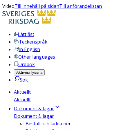
Video
Till innehåll på sidan
Till anförandelistan
Lättläst
Teckenspråk
In English
Other languages
Ordbok
Aktivera lyssna
Sök
Aktuellt
Aktuellt
Dokument & lagar
Dokument & lagar
Beställ och ladda ner