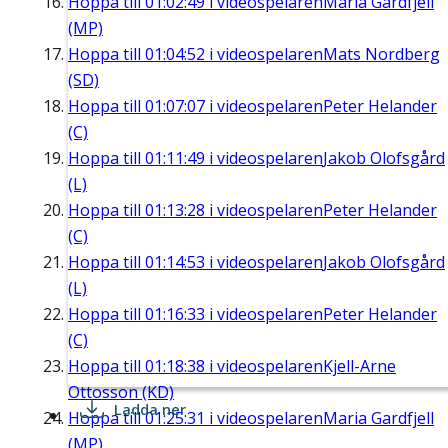
Hoppa till
01:02:49
i videospelaren
Maria Gardfjell
(MP)
Hoppa till
01:04:52
i videospelaren
Mats Nordberg
(SD)
Hoppa till
01:07:07
i videospelaren
Peter Helander
(C)
Hoppa till
01:11:49
i videospelaren
Jakob Olofsgård
(L)
Hoppa till
01:13:28
i videospelaren
Peter Helander
(C)
Hoppa till
01:14:53
i videospelaren
Jakob Olofsgård
(L)
Hoppa till
01:16:33
i videospelaren
Peter Helander
(C)
Hoppa till
01:18:38
i videospelaren
Kjell-Arne
Ottosson (KD)
Ladda ner
Hoppa till
01:25:31
i videospelaren
Maria Gardfjell
(MP)