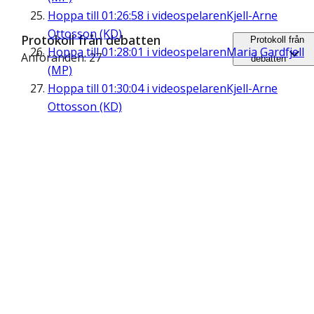
Hoppa till
01:26:58
i videospelaren
Kjell-Arne
Ottosson (KD)
Protokoll från debatten
Protokoll från
Hoppa till
01:28:01
i videospelaren
Maria Gardfjell
Anföranden: 27
debatten
(MP)
Hoppa till
01:30:04
i videospelaren
Kjell-Arne
Ottosson (KD)