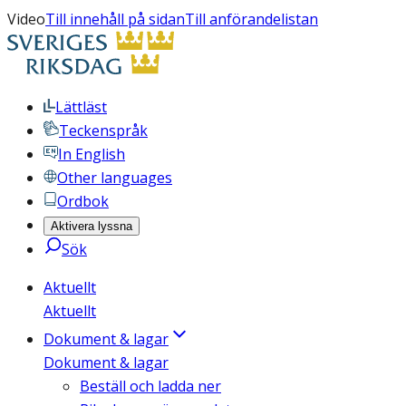
Video
Till innehåll på sidan
Till anförandelistan
Lättläst
Teckenspråk
In English
Other languages
Ordbok
Aktivera lyssna
Sök
Aktuellt
Aktuellt
Dokument & lagar
Dokument & lagar
Beställ och ladda ner