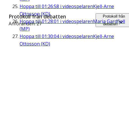
Hoppa till
01:26:58
i videospelaren
Kjell-Arne
Ottosson (KD)
Protokoll från debatten
Protokoll från
Hoppa till
01:28:01
i videospelaren
Maria Gardfjell
Anföranden: 27
debatten
(MP)
Hoppa till
01:30:04
i videospelaren
Kjell-Arne
Ottosson (KD)