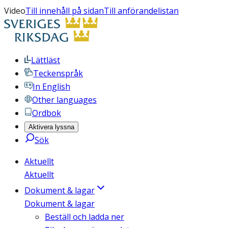
Video
Till innehåll på sidan
Till anförandelistan
Lättläst
Teckenspråk
In English
Other languages
Ordbok
Aktivera lyssna
Sök
Aktuellt
Aktuellt
Dokument & lagar
Dokument & lagar
Beställ och ladda ner