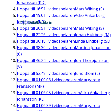
Johansson (KD)
Hoppa till
16:51
i videospelaren
Mats Wiking (S)
Hoppa till
19:01
i videospelaren
Acko Ankarberg
Johansson (KD)
Dela/Bädda in
Hoppa till
20:51
i videospelaren
Mats Wiking (S)
Hoppa till
22:26
i videospelaren
Johan Hultberg (M)
Hoppa till
30:18
i videospelaren
Linda Lindberg (SD
Hoppa till
38:30
i videospelaren
Martina Johansson
(C)
Hoppa till
46:24
i videospelaren
Jon Thorbjörnson
(V)
Hoppa till
52:48
i videospelaren
Juno Blom (L)
Hoppa till
01:00:03
i videospelaren
Margareta
Fransson (MP)
Hoppa till
01:06:05
i videospelaren
Acko Ankarberg
Johansson (KD)
Hoppa till
01:06:39
i videospelaren
Margareta