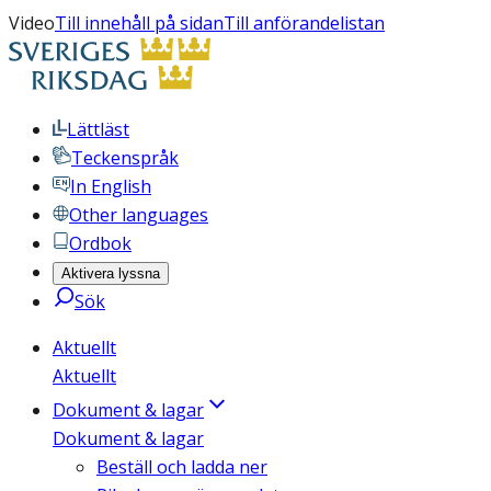
Video
Till innehåll på sidan
Till anförandelistan
Lättläst
Teckenspråk
In English
Other languages
Ordbok
Aktivera lyssna
Sök
Aktuellt
Aktuellt
Dokument & lagar
Dokument & lagar
Beställ och ladda ner