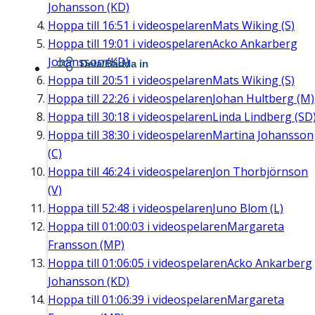
Johansson (KD)
Hoppa till
16:51
i videospelaren
Mats Wiking (S)
Hoppa till
19:01
i videospelaren
Acko Ankarberg
Johansson (KD)
Dela/Bädda in
Hoppa till
20:51
i videospelaren
Mats Wiking (S)
Hoppa till
22:26
i videospelaren
Johan Hultberg (M)
Hoppa till
30:18
i videospelaren
Linda Lindberg (SD
Hoppa till
38:30
i videospelaren
Martina Johansson
(C)
Hoppa till
46:24
i videospelaren
Jon Thorbjörnson
(V)
Hoppa till
52:48
i videospelaren
Juno Blom (L)
Hoppa till
01:00:03
i videospelaren
Margareta
Fransson (MP)
Hoppa till
01:06:05
i videospelaren
Acko Ankarberg
Johansson (KD)
Hoppa till
01:06:39
i videospelaren
Margareta