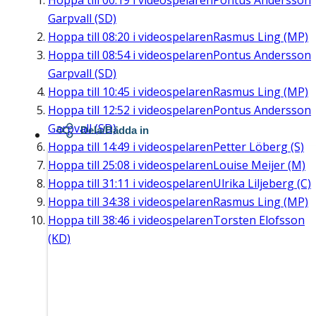
Hoppa till
00:19
i videospelaren
Pontus Andersson
Garpvall (SD)
Hoppa till
08:20
i videospelaren
Rasmus Ling (MP)
Hoppa till
08:54
i videospelaren
Pontus Andersson
Garpvall (SD)
Hoppa till
10:45
i videospelaren
Rasmus Ling (MP)
Hoppa till
12:52
i videospelaren
Pontus Andersson
Garpvall (SD)
Dela/Bädda in
Hoppa till
14:49
i videospelaren
Petter Löberg (S)
Hoppa till
25:08
i videospelaren
Louise Meijer (M)
Hoppa till
31:11
i videospelaren
Ulrika Liljeberg (C)
Hoppa till
34:38
i videospelaren
Rasmus Ling (MP)
Hoppa till
38:46
i videospelaren
Torsten Elofsson
(KD)