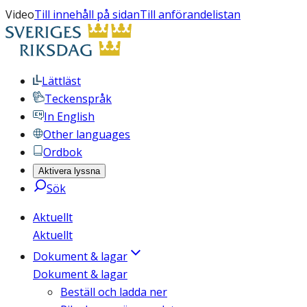
Video
Till innehåll på sidan
Till anförandelistan
Lättläst
Teckenspråk
In English
Other languages
Ordbok
Aktivera lyssna
Sök
Aktuellt
Aktuellt
Dokument & lagar
Dokument & lagar
Beställ och ladda ner