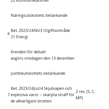
22 Kommunikationer
Näringsutskottets betänkande
Bet. 2023/24:NU3 Utgiftsområde
6
21 Energi
Ärenden för debatt
avgörs onsdagen den 13 december
Justitieutskottets betänkande
Bet. 2023/24:JuU4 Skjutvapen och
2 res. (S, C,
7
explosiva varor – skärpta straff för
MP)
de allvarligare brotten