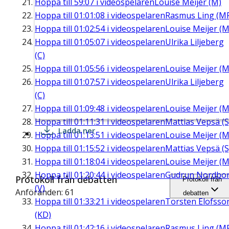
Hoppa till
59:07
i videospelaren
Louise Meijer (M)
Hoppa till
01:01:08
i videospelaren
Rasmus Ling (M
Hoppa till
01:02:54
i videospelaren
Louise Meijer (M
Hoppa till
01:05:07
i videospelaren
Ulrika Liljeberg
(C)
Hoppa till
01:05:56
i videospelaren
Louise Meijer (M
Hoppa till
01:07:57
i videospelaren
Ulrika Liljeberg
(C)
Hoppa till
01:09:48
i videospelaren
Louise Meijer (M
Hoppa till
01:11:31
i videospelaren
Mattias Vepsä (S
Ladda ner
Hoppa till
01:13:51
i videospelaren
Louise Meijer (M
Hoppa till
01:15:52
i videospelaren
Mattias Vepsä (S
Hoppa till
01:18:04
i videospelaren
Louise Meijer (M
Hoppa till
01:20:44
i videospelaren
Gudrun Nordbo
Protokoll från debatten
Protokoll från
(V)
Anföranden: 61
debatten
Hoppa till
01:33:21
i videospelaren
Torsten Elofsso
(KD)
Hoppa till
01:42:16
i videospelaren
Rasmus Ling (M