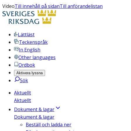
Video
Till innehåll på sidan
Till anförandelistan
Lättläst
Teckenspråk
In English
Other languages
Ordbok
Aktivera lyssna
Sök
Aktuellt
Aktuellt
Dokument & lagar
Dokument & lagar
Beställ och ladda ner