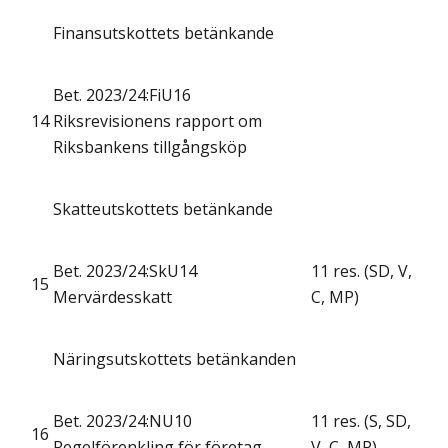
Finansutskottets betänkande
Bet. 2023/24:FiU16
14
Riksrevisionens rapport om
Riksbankens tillgångsköp
Skatteutskottets betänkande
Bet. 2023/24:SkU14
11 res. (SD, V,
15
Mervärdesskatt
C, MP)
Näringsutskottets betänkanden
Bet. 2023/24:NU10
11 res. (S, SD,
16
Regelförenkling för företag
V, C, MP)