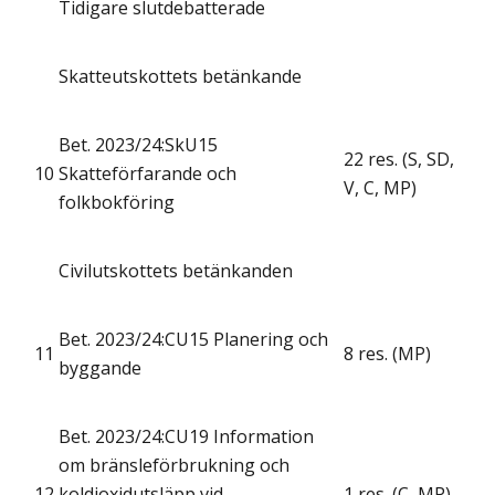
Tidigare slutdebatterade
Skatteutskottets betänkande
Bet. 2023/24:SkU15
22 res. (S, SD,
10
Skatteförfarande och
V, C, MP)
folkbokföring
Civilutskottets betänkanden
Bet. 2023/24:CU15 Planering och
11
8 res. (MP)
byggande
Bet. 2023/24:CU19 Information
om bränsleförbrukning och
12
koldioxidutsläpp vid
1 res. (C, MP)